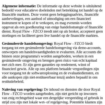
Algemene informatie:
De informatie op deze website is uitsluitend
bedoeld voor educatieve doeleinden met betrekking tot handel op de
financiële markten. Deze vormt geen beleggingsadvies, financiële
aanbevelingen, een aanbod of uitnodiging om een financieel
instrument te kopen of te verkopen, en mag evenmin worden
opgevat als een goedkeuring van enige handelsstrategie of financiële
dienst. Royal Flow - FZCO treedt niet op als broker, accepteert geen
stortingen en faciliteert geen live handel op de financiële markten.
Gesimuleerde handelsomgeving:
Royal Flow - FZCO biedt
toegang tot een gesimuleerde handelsomgeving via demo-accounts,
ontworpen om handelsvaardigheden te evalueren. Alle accounts die
binnen onze programma's worden aangeboden, werken in een
gesimuleerde omgeving en brengen geen risico van echt kapitaal
met zich mee. Er zijn geen garanties op rendement, winst of
financieel gewin. Alle op ons platform betaalde vergoedingen zijn
voor toegang tot de softwareoplossing en de evaluatiediensten, en
alle aankopen zijn niet-restitueerbaar tenzij anders bepaald in ons
restitutiebeleid.
Naleving van regelgeving:
De inhoud en diensten die door Royal
Flow - FZCO worden aangeboden, zijn niet gericht op inwoners
van enig rechtsgebied waar een dergelijke verspreiding of gebruik in
strijd zou zijn met lokale wet- of regelgeving. Potentiële klanten zijn