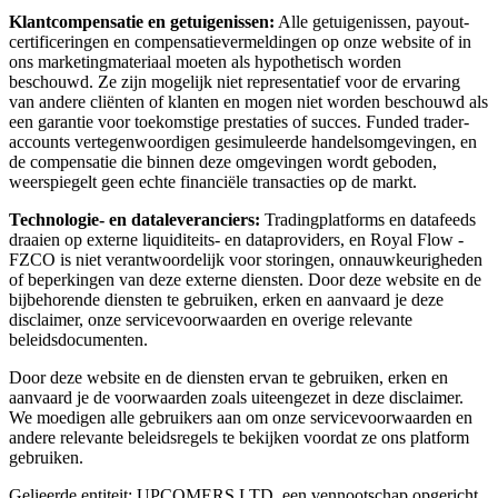
Klantcompensatie en getuigenissen:
Alle getuigenissen, payout-
certificeringen en compensatievermeldingen op onze website of in
ons marketingmateriaal moeten als hypothetisch worden
beschouwd. Ze zijn mogelijk niet representatief voor de ervaring
van andere cliënten of klanten en mogen niet worden beschouwd als
een garantie voor toekomstige prestaties of succes. Funded trader-
accounts vertegenwoordigen gesimuleerde handelsomgevingen, en
de compensatie die binnen deze omgevingen wordt geboden,
weerspiegelt geen echte financiële transacties op de markt.
Technologie- en dataleveranciers:
Tradingplatforms en datafeeds
draaien op externe liquiditeits- en dataproviders, en Royal Flow -
FZCO is niet verantwoordelijk voor storingen, onnauwkeurigheden
of beperkingen van deze externe diensten. Door deze website en de
bijbehorende diensten te gebruiken, erken en aanvaard je deze
disclaimer, onze servicevoorwaarden en overige relevante
beleidsdocumenten.
Door deze website en de diensten ervan te gebruiken, erken en
aanvaard je de voorwaarden zoals uiteengezet in deze disclaimer.
We moedigen alle gebruikers aan om onze servicevoorwaarden en
andere relevante beleidsregels te bekijken voordat ze ons platform
gebruiken.
Gelieerde entiteit: UPCOMERS LTD, een vennootschap opgericht