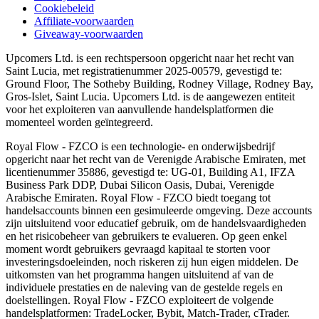
Cookiebeleid
Affiliate-voorwaarden
Giveaway-voorwaarden
Upcomers Ltd. is een rechtspersoon opgericht naar het recht van
Saint Lucia, met registratienummer 2025-00579, gevestigd te:
Ground Floor, The Sotheby Building, Rodney Village, Rodney Bay,
Gros-Islet, Saint Lucia. Upcomers Ltd. is de aangewezen entiteit
voor het exploiteren van aanvullende handelsplatformen die
momenteel worden geïntegreerd.
Royal Flow - FZCO is een technologie- en onderwijsbedrijf
opgericht naar het recht van de Verenigde Arabische Emiraten, met
licentienummer 35886, gevestigd te: UG-01, Building A1, IFZA
Business Park DDP, Dubai Silicon Oasis, Dubai, Verenigde
Arabische Emiraten. Royal Flow - FZCO biedt toegang tot
handelsaccounts binnen een gesimuleerde omgeving. Deze accounts
zijn uitsluitend voor educatief gebruik, om de handelsvaardigheden
en het risicobeheer van gebruikers te evalueren. Op geen enkel
moment wordt gebruikers gevraagd kapitaal te storten voor
investeringsdoeleinden, noch riskeren zij hun eigen middelen. De
uitkomsten van het programma hangen uitsluitend af van de
individuele prestaties en de naleving van de gestelde regels en
doelstellingen. Royal Flow - FZCO exploiteert de volgende
handelsplatformen: TradeLocker, Bybit, Match-Trader, cTrader.