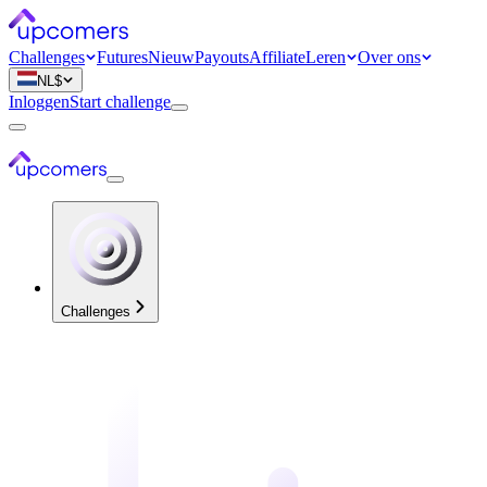
Challenges
Futures
Nieuw
Payouts
Affiliate
Leren
Over ons
NL
$
Inloggen
Start challenge
Challenges