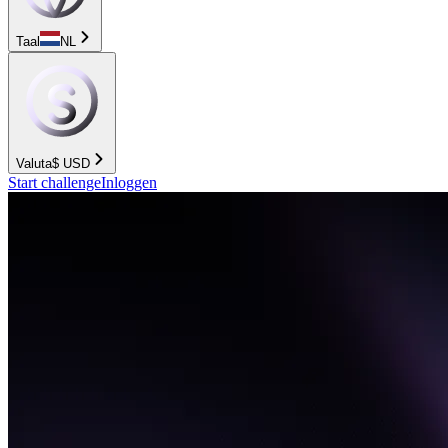
Taal
NL
Valuta
$
USD
Start challenge
Inloggen