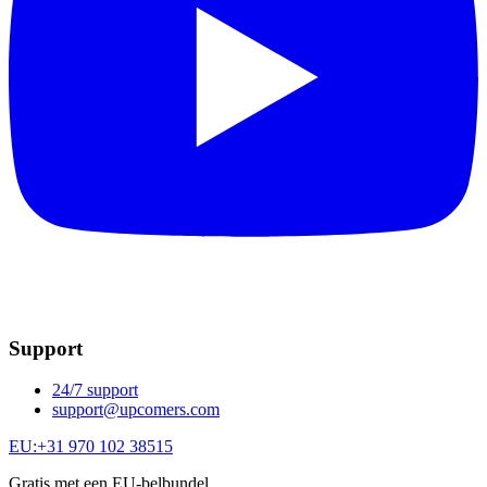
Support
24/7 support
support@upcomers.com
EU:
+31 970 102 38515
Gratis met een EU-belbundel