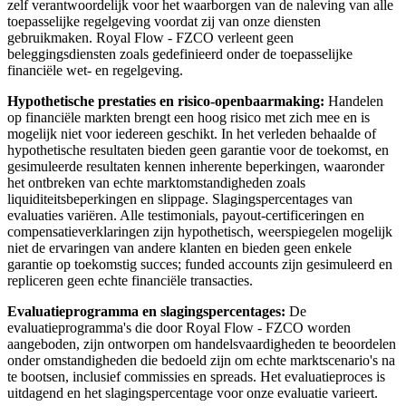
zelf verantwoordelijk voor het waarborgen van de naleving van alle
toepasselijke regelgeving voordat zij van onze diensten
gebruikmaken. Royal Flow - FZCO verleent geen
beleggingsdiensten zoals gedefinieerd onder de toepasselijke
financiële wet- en regelgeving.
Hypothetische prestaties en risico-openbaarmaking:
Handelen
op financiële markten brengt een hoog risico met zich mee en is
mogelijk niet voor iedereen geschikt. In het verleden behaalde of
hypothetische resultaten bieden geen garantie voor de toekomst, en
gesimuleerde resultaten kennen inherente beperkingen, waaronder
het ontbreken van echte marktomstandigheden zoals
liquiditeitsbeperkingen en slippage. Slagingspercentages van
evaluaties variëren. Alle testimonials, payout-certificeringen en
compensatieverklaringen zijn hypothetisch, weerspiegelen mogelijk
niet de ervaringen van andere klanten en bieden geen enkele
garantie op toekomstig succes; funded accounts zijn gesimuleerd en
repliceren geen echte financiële transacties.
Evaluatieprogramma en slagingspercentages:
De
evaluatieprogramma's die door Royal Flow - FZCO worden
aangeboden, zijn ontworpen om handelsvaardigheden te beoordelen
onder omstandigheden die bedoeld zijn om echte marktscenario's na
te bootsen, inclusief commissies en spreads. Het evaluatieproces is
uitdagend en het slagingspercentage voor onze evaluatie varieert.