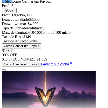
1 Step
Como Ganhar um Payout
Profit Split
90%
Profit Target
$6,000
Drawdown diário
$3,000
Drawdown máx.
$4,000
Tipo de Drawdown
Intraday
Máx. de Contratos
10/100
10 mini / 100 micro
Taxa de Reset
$149
Taxa de Ativação
Grátis
Como Ganhar um Payout
$148
.
70
90
% OFF
$1,487
ECONOMIZE
$1,339
Garanta sua oferta
Como Ganhar um Payout