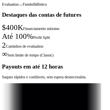
Evaluation
→
Funded
Idêntico
Destaques das contas de futures
$400K
Financiamento máximo
Até 100%
Profit Split
2
Caminhos de evaluation
∞
Sem limite de tempo (Classic)
Payouts em até
12 horas
Saques rápidos e confiáveis, sem espera desnecessária.
F.
0
manha
r
Payout
Certificado