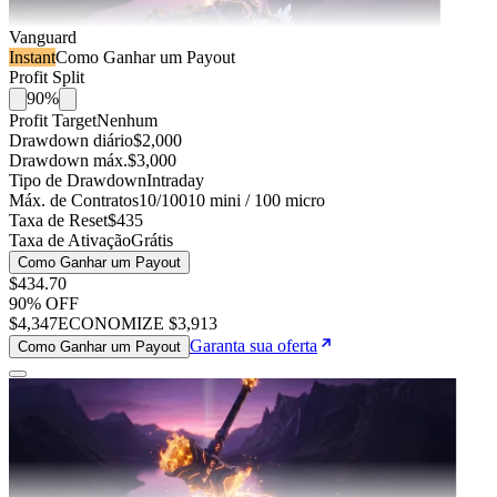
Vanguard
Instant
Como Ganhar um Payout
Profit Split
90%
Profit Target
Nenhum
Drawdown diário
$2,000
Drawdown máx.
$3,000
Tipo de Drawdown
Intraday
Máx. de Contratos
10/100
10 mini / 100 micro
Taxa de Reset
$435
Taxa de Ativação
Grátis
Como Ganhar um Payout
$434
.
70
90
% OFF
$4,347
ECONOMIZE
$3,913
Garanta sua oferta
Como Ganhar um Payout