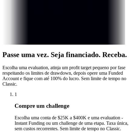
apura
r
Payout
Certificado
M.
e
r
Payout
Certificado
Passe uma vez.
Seja financiado. Receba.
Escolha uma evaluation, atinja um profit target pequeno por fase
respeitando os limites de drawdown, depois opere uma Funded
Account e fique com até 100% do lucro. Sem limite de tempo no
Classic.
1
Compre um challenge
Escolha uma conta de $25K a $400K e uma evaluation -
Instant Funding ou um challenge de uma etapa. Taxa única,
sem custos recorrentes. Sem limite de tempo no Classic.