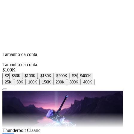
Tamanho da conta
Tamanho da conta
$100K
$25K
$50K
$100K
$150K
$200K
$300K
$400K
25K
50K
100K
150K
200K
300K
400K
Thunderbolt Classic