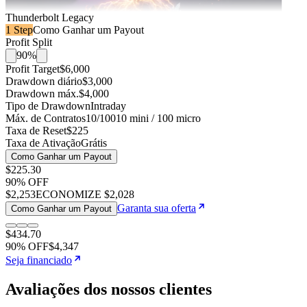
Thunderbolt Legacy
1 Step
Como Ganhar um Payout
Profit Split
90%
Profit Target
$6,000
Drawdown diário
$3,000
Drawdown máx.
$4,000
Tipo de Drawdown
Intraday
Máx. de Contratos
10/100
10 mini / 100 micro
Taxa de Reset
$225
Taxa de Ativação
Grátis
Como Ganhar um Payout
$225
.
30
90
% OFF
$2,253
ECONOMIZE
$2,028
Garanta sua oferta
Como Ganhar um Payout
$434
.
70
90
% OFF
$4,347
Seja financiado
Avaliações dos nossos clientes