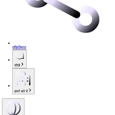
एफ़िलिएट
सीखें
हमारे बारे में