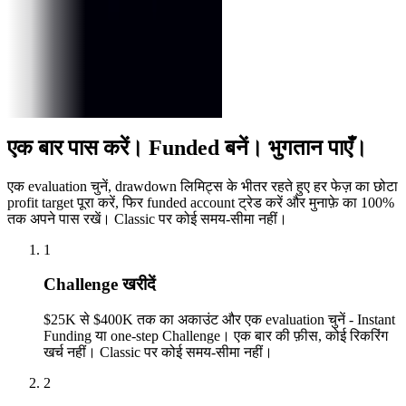
दिखाएँ
Payout
सर्टिफ़िकेट
Diego
M.
$2,940
चिली
दिखाएँ
Payout
सर्टिफ़िकेट
एक बार पास करें।
Funded बनें। भुगतान पाएँ।
एक evaluation चुनें, drawdown लिमिट्स के भीतर रहते हुए हर फेज़ का छोटा
profit target पूरा करें, फिर funded account ट्रेड करें और मुनाफ़े का 100%
तक अपने पास रखें। Classic पर कोई समय-सीमा नहीं।
1
Challenge खरीदें
$25K से $400K तक का अकाउंट और एक evaluation चुनें - Instant
Funding या one-step Challenge। एक बार की फ़ीस, कोई रिकरिंग
खर्च नहीं। Classic पर कोई समय-सीमा नहीं।
2