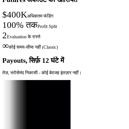
$400K
अधिकतम फंडिंग
100% तक
Profit Split
2
Evaluation के रास्ते
∞
कोई समय-सीमा नहीं (Classic)
Payouts, सिर्फ़
12 घंटे में
तेज़, भरोसेमंद निकासी - कोई बेवजह इंतज़ार नहीं।
Niklas
F.
$12,540
जर्मनी
दिखाएँ
Payout
सर्टिफ़िकेट
Ravi
K.
$6,720