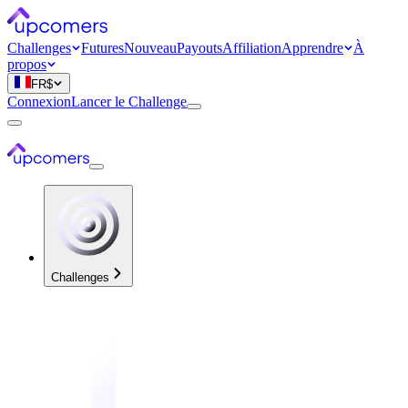
Challenges
Futures
Nouveau
Payouts
Affiliation
Apprendre
À
propos
FR
$
Connexion
Lancer le Challenge
Challenges