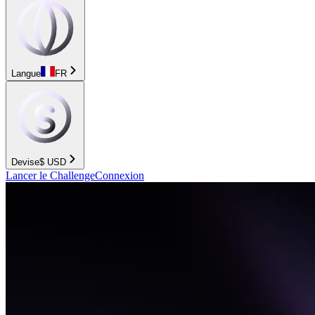
Langue
FR
Devise
$
USD
Lancer le Challenge
Connexion